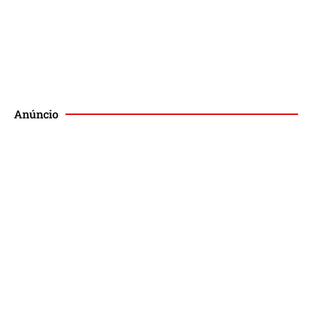
Publique no Magis
Anúncio