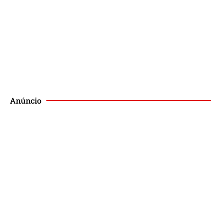
Publique no Magis
Anúncio