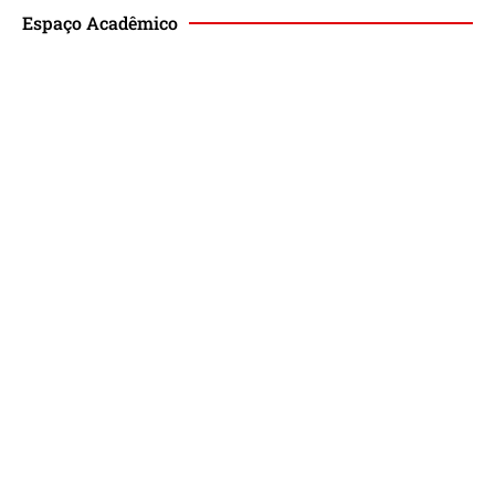
Espaço Acadêmico
Revista de Direito Magis
Eventos
Lançamento de Livros