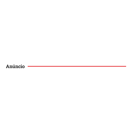
Podcast
Publique no Magis
Anúncio