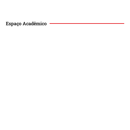
Espaço Acadêmico
Revista de Direito Magis
Eventos
Lançamento de Livros