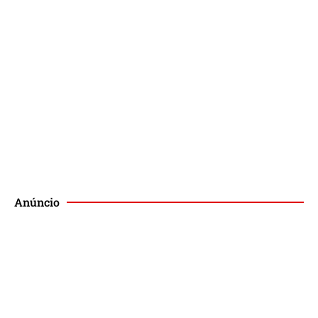
Podcast
Publique no Magis
Anúncio