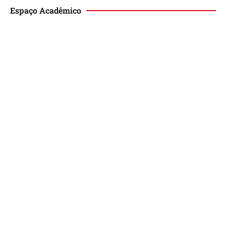
Espaço Acadêmico
Revista de Direito Magis
Eventos
Lançamento de Livros