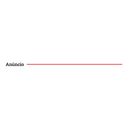
Podcast
Publique no Magis
Anúncio