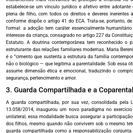
estabelece-se um vínculo jurídico e afetivo entre adotant
plena de filho, com todos os direitos e deveres inerentes à
conforme dispõe o artigo 41 do ECA. Trata-se, portanto, 
formal: a adoção tem caráter essencialmente humanitário 
interesse da criança, consagrado no artigo 227 da Constituiç
Estatuto. A doutrina contemporânea tem reconhecido o pa
estruturante das relações familiares modernas. Maria Bereni
é o “cimento que sustenta a estrutura da família contempo
não o biológico — que legitima a parentalidade. Sob essa ót
assume dimensão ética e emocional, traduzindo o compro
segurança, pertencimento e amor.
3. Guarda Compartilhada e a Coparenta
A guarda compartilhada, por sua vez, consolidada pela 
13.058/2014, inaugurou um novo paradigma no exercício 
unilateral, essa modalidade busca assegurar a participaçã
dos filhos, mesmo quando não convivem sob o mesmo teto. 
guarda compartilhada como a responsabilização conjunta e 