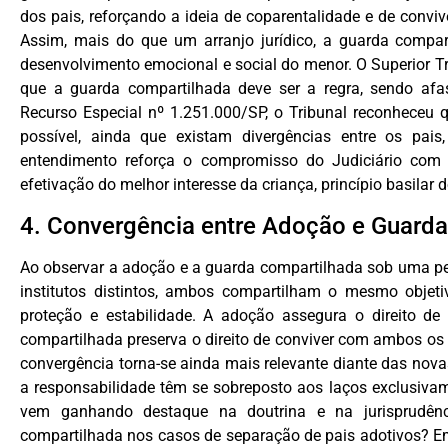
dos pais, reforçando a ideia de coparentalidade e de conv
Assim, mais do que um arranjo jurídico, a guarda compar
desenvolvimento emocional e social do menor. O Superior T
que a guarda compartilhada deve ser a regra, sendo afa
Recurso Especial nº 1.251.000/SP, o Tribunal reconheceu 
possível, ainda que existam divergências entre os pais
entendimento reforça o compromisso do Judiciário com o
efetivação do melhor interesse da criança, princípio basilar d
4. Convergência entre Adoção e Guard
Ao observar a adoção e a guarda compartilhada sob uma pe
institutos distintos, ambos compartilham o mesmo objeti
proteção e estabilidade. A adoção assegura o direito de
compartilhada preserva o direito de conviver com ambos os
convergência torna-se ainda mais relevante diante das novas
a responsabilidade têm se sobreposto aos laços exclusiva
vem ganhando destaque na doutrina e na jurisprudênc
compartilhada nos casos de separação de pais adotivos? E