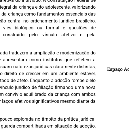
fetiva do indivíduo. A Constituição Federal de
egral da criança e do adolescente, valorizando
se da criança como fundamentos essenciais das
ão central no ordenamento jurídico brasileiro,
viés biológico ou formal e questões de
onstruído pelo vínculo afetivo e pela
lhada traduzem a ampliação e modernização do
se apresentam como institutos que refletem a
suam naturezas jurídicas claramente distintas,
Espaço A
 direito de crescer em um ambiente estável,
dotado de afeto. Enquanto a adoção rompe o elo
vínculo jurídico de filiação firmando uma nova
R
 um convívio equilibrado da criança com ambos
r laços afetivos significativos mesmo diante da
pouco explorada no âmbito da prática jurídica:
de guarda compartilhada em situação de adoção,