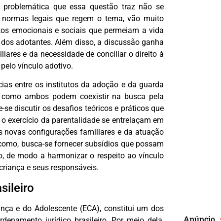
 problemática que essa questão traz não se
s normas legais que regem o tema, vão muito
os emocionais e sociais que permeiam a vida
 dos adotantes. Além disso, a discussão ganha
ares e da necessidade de conciliar o direito à
pelo vínculo adotivo.
cias entre os institutos da adoção e da guarda
a como ambos podem coexistir na busca pela
se discutir os desafios teóricos e práticos que
e o exercício da parentalidade se entrelaçam em
s novas configurações familiares e da atuação
 como, busca-se fornecer subsídios que possam
io, de modo a harmonizar o respeito ao vínculo
criança e seus responsáveis.
sileiro
ança e do Adolescente (ECA), constitui um dos
Anúncio
denamento jurídico brasileiro. Por meio dela,