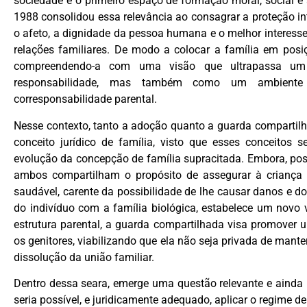
sociedade e o primeiro espaço de formação moral, social e a
1988 consolidou essa relevância ao consagrar a proteção int
o afeto, a dignidade da pessoa humana e o melhor interes
relações familiares. De modo a colocar a família em posiç
compreendendo-a com uma visão que ultrapassa um 
responsabilidade, mas também como um ambiente c
corresponsabilidade parental.
Nesse contexto, tanto a adoção quanto a guarda comparti
conceito jurídico de família, visto que esses conceitos 
evolução da concepção de família supracitada. Embora, pos
ambos compartilham o propósito de assegurar à criança o
saudável, carente da possibilidade de lhe causar danos e 
do indivíduo com a família biológica, estabelece um novo 
estrutura parental, a guarda compartilhada visa promover
os genitores, viabilizando que ela não seja privada de mante
dissolução da união familiar.
Dentro dessa seara, emerge uma questão relevante e ainda 
seria possível, e juridicamente adequado, aplicar o regime 