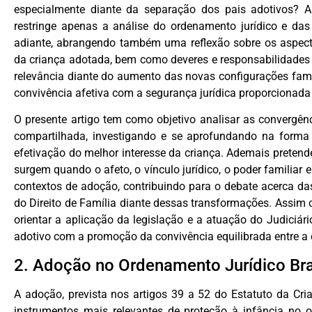
especialmente diante da separação dos pais adotivos? A
restringe apenas a análise do ordenamento jurídico e da
adiante, abrangendo também uma reflexão sobre os aspect
da criança adotada, bem como deveres e responsabilidades
relevância diante do aumento das novas configurações famili
convivência afetiva com a segurança jurídica proporcionada 
O presente artigo tem como objetivo analisar as convergên
compartilhada, investigando e se aprofundando na form
efetivação do melhor interesse da criança. Ademais pretende-
surgem quando o afeto, o vínculo jurídico, o poder familiar 
contextos de adoção, contribuindo para o debate acerca da
do Direito de Família diante dessas transformações. Assim
orientar a aplicação da legislação e a atuação do Judiciár
adotivo com a promoção da convivência equilibrada entre a 
2. Adoção no Ordenamento Jurídico Bra
A adoção, prevista nos artigos 39 a 52 do Estatuto da Cri
instrumentos mais relevantes de proteção à infância no or