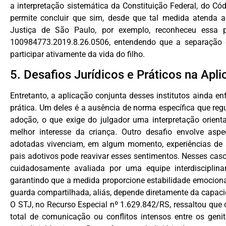
a interpretação sistemática da Constituição Federal, do Códi
permite concluir que sim, desde que tal medida atenda a
Justiça de São Paulo, por exemplo, reconheceu essa p
100984773.2019.8.26.0506, entendendo que a separação 
participar ativamente da vida do filho.
5. Desafios Jurídicos e Práticos na Apl
Entretanto, a aplicação conjunta desses institutos ainda en
prática. Um deles é a ausência de norma específica que r
adoção, o que exige do julgador uma interpretação orienta
melhor interesse da criança. Outro desafio envolve aspe
adotadas vivenciam, em algum momento, experiências de 
pais adotivos pode reavivar esses sentimentos. Nesses cas
cuidadosamente avaliada por uma equipe interdisciplina
garantindo que a medida proporcione estabilidade emociona
guarda compartilhada, aliás, depende diretamente da capac
O STJ, no Recurso Especial nº 1.629.842/RS, ressaltou qu
total de comunicação ou conflitos intensos entre os genit