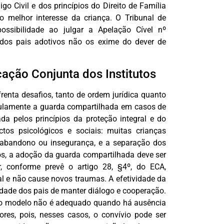
go Civil e dos princípios do Direito de Família
o melhor interesse da criança. O Tribunal de
ossibilidade ao julgar a Apelação Cível nº
dos pais adotivos não os exime do dever de
icação Conjunta dos Institutos
frenta desafios, tanto de ordem jurídica quanto
egulamente a guarda compartilhada em casos de
da pelos princípios da proteção integral e do
ctos psicológicos e sociais: muitas crianças
abandono ou insegurança, e a separação dos
os, a adoção da guarda compartilhada deve ser
r, conforme prevê o artigo 28, §4º, do ECA,
l e não cause novos traumas. A efetividade da
idade dos pais de manter diálogo e cooperação.
e o modelo não é adequado quando há ausência
ores, pois, nesses casos, o convívio pode ser