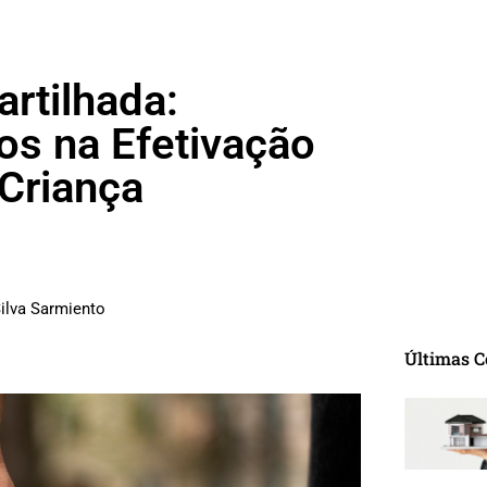
rtilhada:
os na Efetivação
 Criança
Silva Sarmiento
Últimas C