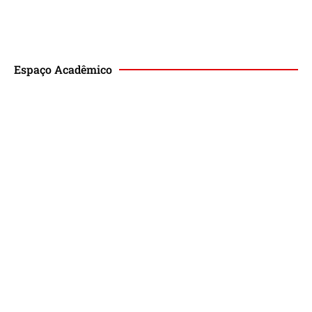
Espaço Acadêmico
Revista de Direito Magis
Eventos
Lançamento de Livros