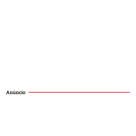
Podcast
Publique no Magis
Anúncio