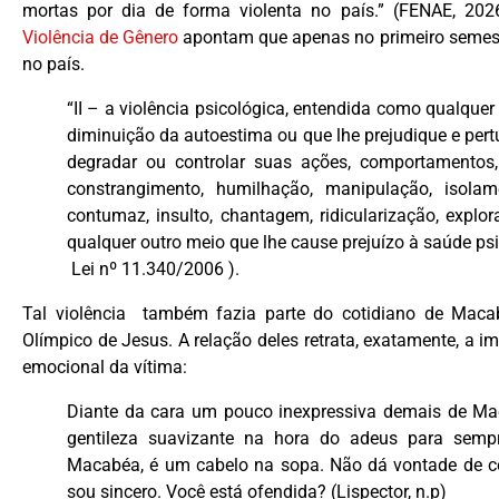
mortas por dia de forma violenta no país.” (FENAE, 20
Violência de Gênero
apontam que apenas no primeiro semestr
no país.
“II – a violência psicológica, entendida como qualque
diminuição da autoestima ou que lhe prejudique e pert
degradar ou controlar suas ações, comportamentos,
constrangimento, humilhação, manipulação, isolame
contumaz, insulto, chantagem, ridicularização, explora
qualquer outro meio que lhe cause prejuízo à saúde ps
Lei nº 11.340/2006 ).
Tal violência também fazia parte do cotidiano de Maca
Olímpico de Jesus. A relação deles retrata, exatamente, a
emocional da vítima:
Diante da cara um pouco inexpressiva demais de Mac
gentileza suavizante na hora do adeus para sempr
Macabéa, é um cabelo na sopa. Não dá vontade de co
sou sincero. Você está ofendida? (Lispector, n.p)