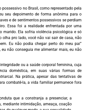
o possessivo no Brasil, como representado pela
deu seu depoimento de forma anônima para o
ves e de sentimentos possessivos se perdiam
ro. Essa foi a realidade enfrentada por uma
 marido. Ela sofria violência psicológica e só
o olha pro lado, você não vai sair de casa, não
bem. Eu não podia chegar perto do meu pai”
o, eu não conseguia me alimentar mais, eu não
 integridade ou a saúde corporal feminina, cuja
ência doméstica, em suas várias formas de
iarcal. Na prática, apesar das tentativas de
ara combatê-la, a vida familiar permanece fora
conduta que a constranja a presenciar, a
da, mediante intimidação, ameaça, coação
izar, de qualquer modo, a sua sexualidade,