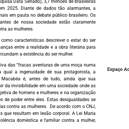
squisa Data Senado), 3,7 milhões de brasileiras
 em 2025. Diante de dados tão alarmantes, a
ais em pauta no debate público brasileiro. Os
turantes de nossa sociedade estão claramente
ntra as mulheres.
omo características descrever o estar do ser
ças entre a realidade e a obra literária para
ircundam a existência do ser mulher.
rrativa das “fracas aventuras de uma moça numa
Espaço A
na qual a ingenuidade de sua protagonista, a
Macabéa é, antes de tudo, ainda que sua
ir da invisibilidade em uma sociedade onde as
bjetiva de homens e mulheres e na organização
R
es de poder entre eles. Estas desigualdades se
das contra as mulheres. De acordo com o CNJ,
as que resultam em lesão corporal. A Lei Maria
olência doméstica e familiar contra a mulher,