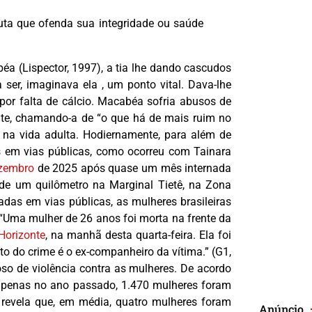
duta que ofenda sua integridade ou saúde
éa (Lispector, 1997), a tia lhe dando cascudos
ser, imaginava ela , um ponto vital. Dava-lhe
or falta de cálcio. Macabéa sofria abusos de
nte, chamando-a de “o que há de mais ruim no
na vida adulta. Hodiernamente, para além de
s em vias públicas, como ocorreu com Tainara
ezembro
de 2025 após quase um mês internada
 de um quilômetro na Marginal Tietê, na Zona
adas em vias públicas, as mulheres brasileiras
“Uma mulher de 26 anos foi morta na frente da
Horizonte
, na manhã desta quarta-feira. Ela foi
to do crime é o ex-companheiro da vítima.” (G1,
oso de violência contra as mulheres. De acordo
 apenas no ano passado, 1.470 mulheres foram
o revela que, em média, quatro mulheres foram
Anúncio