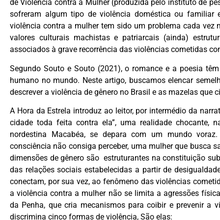
de Violência contra a Mulher (produzida pelo instituto de pe
sofreram algum tipo de violência doméstica ou familiar
violência contra a mulher tem sido um problema cada vez m
valores culturais machistas e patriarcais (ainda) estru
associados à grave recorrência das violências cometidas co
Segundo Souto e Souto (2021), o romance e a poesia têm c
humano no mundo. Neste artigo, buscamos elencar semelhan
descrever a violência de gênero no Brasil e as mazelas que c
A Hora da Estrela introduz ao leitor, por intermédio da na
cidade toda feita contra ela”, uma realidade chocante, 
nordestina Macabéa, se depara com um mundo voraz. 
consciência não consiga perceber, uma mulher que busca sa
dimensões de gênero são estruturantes na constituição su
das relações sociais estabelecidas a partir de desigualdad
conectam, por sua vez, ao fenômeno das violências cometi
a violência contra a mulher não se limita a agressões físic
da Penha, que cria mecanismos para coibir e prevenir a vi
discrimina cinco formas de violência, São elas: