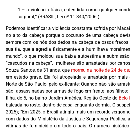
“I – a violência física, entendida como qualquer con
corporal;” (BRASIL, Lei nº 11.340/2006 ).
Podemos identificar a violência constante sofrida por Macab
no alto da cabeça porque o cocuruto de uma cabeça devia 
sempre com os nós dos dedos na cabeça de ossos fracos p
sua tia, que a agredia fisicamente e a humilhava moralme
mundo”, o que moldou sua baixa autoestima e submissão 
“cascudos na cabeça”, mulheres são arrastadas por carro
Souza Santos, de 31 anos, que
morreu na noite de 24 de d
em estado grave. Ela foi atropelada e arrastada por mais
Norte de São Paulo, pelo ex-ficante; Quando não são arrast
são assassinadas por armas de fogo em frente aos filhos: 
filha, de 5, no bairro Jardim América, Região Oeste de
Belo 
baleada no rosto, dentro de casa, enquanto dormia. O suspei
2025); “Em 2025, o Brasil atingiu mais um recorde vergonh
com dados do Ministério da Justiça e Segurança Pública,
vítimas de feminicídio em todo o país. O número históric