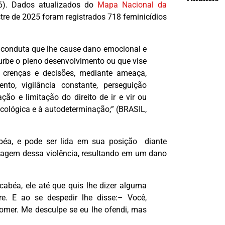
26). Dados atualizados do
Mapa Nacional da
e de 2025 foram registrados 718 feminicídios
r conduta que lhe cause dano emocional e
urbe o pleno desenvolvimento ou que vise
 crenças e decisões, mediante ameaça,
nto, vigilância constante, perseguição
ção e limitação do direito de ir e vir ou
icológica e à autodeterminação;” (BRASIL,
béa, e pode ser lida em sua posição diante
 imagem dessa violência, resultando em um dano
abéa, ele até que quis lhe dizer alguma
e. E ao se despedir lhe disse:– Você,
mer. Me desculpe se eu lhe ofendi, mas