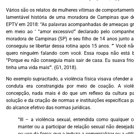
Vários são os relatos de mulheres vítimas de comportament
lamentável história de uma moradora de Campinas que 
EPTV em 2018: “As palavras acompanhadas de ameaças gra
em meio ao ‘ “amor excessivo”’ declarado pelo companhei
moradora de Campinas (SP) e seu filho de 14 anos junto ao
conseguiu se libertar dessa rotina após 15 anos. ‘” Você nã
quero ninguém falando com você. Essa roupa não está 
“Porque eu não conseguia mais sair de casa. Eu suava fri
tinha uma vida mais’”. (G1, 2018).
No exemplo supracitado, a violência física visava ofender a
conduta era constrangida por meio de coação. A viol
concepção, nada mais é do que um reflexo da cultura patr
solução e da criação de normas e instituições específicas p
do alcance efetivo das normas jurídicas.
“III – a violência sexual, entendida como qualquer 
manter ou a participar de relação sexual não deseja
ou uso da força; que a induza a comercializar ou a util