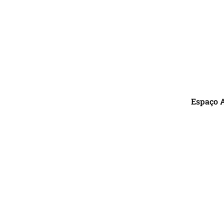
Espaço 
R