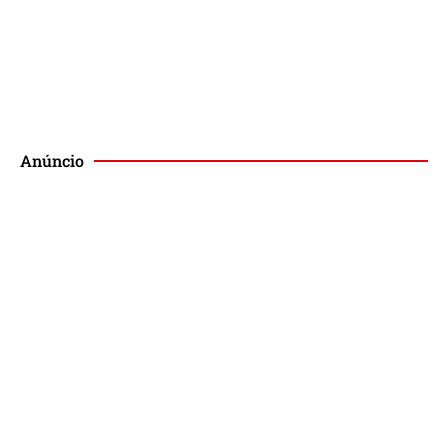
Publique no Magis
Anúncio