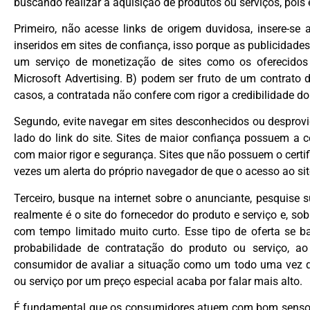
buscando realizar a aquisição de produtos ou serviços, pois 
Primeiro, não acesse links de origem duvidosa, insere-se 
inseridos em sites de confiança, isso porque as publicidade
um serviço de monetização de sites como os oferecidos 
Microsoft Advertising. B) podem ser fruto de um contrato
casos, a contratada não confere com rigor a credibilidade do
Segundo, evite navegar em sites desconhecidos ou desprovi
lado do link do site. Sites de maior confiança possuem a c
com maior rigor e segurança. Sites que não possuem o cert
vezes um alerta do próprio navegador de que o acesso ao si
Terceiro, busque na internet sobre o anunciante, pesquise s
realmente é o site do fornecedor do produto e serviço e, sob
com tempo limitado muito curto. Esse tipo de oferta se ba
probabilidade de contratação do produto ou serviço,
consumidor de avaliar a situação como um todo uma vez q
ou serviço por um preço especial acaba por falar mais alto.
É fundamental que os consumidores atuem com bom senso e