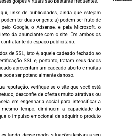
esses golpes virtuais são bastante frequentes.
aqui, links de publicidades, ainda que estejam
s podem ter duas origens: a) podem ser fruto de
pelo Google, o Adsense, e pela Microsoft, o
 direto da anunciante com o site. Em ambos os
 contratante do espaço publicitário.
dos de SSL, isto é, aquele cadeado fechado ao
ertificação SSL e, portanto, tratam seus dados
ificado apresentam um cadeado aberto e muitas
te pode ser potencialmente danoso.
ua reputação, verifique se o site que você está
retudo, desconfie de ofertas muito atrativas ou
seia em engenharia social para intensificar a
 ao mesmo tempo, diminuem a capacidade do
ue o impulso emocional de adquirir o produto
vitando, desse modo, situações lesivas a seu