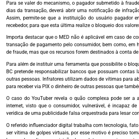
Para se valer do mecanismo, o pagador submetido à fraude
dias da transação, deverá abrir uma notificação de infraç
Assim, permite-se que a instituição do usuário pagador e
recebedor, para que esta última realize o bloqueio dos valor
Importa destacar que o MED não é aplicável em caso de con
transação de pagamento pelo consumidor, bem como, em h
de fraude, mas que os recursos forem destinados à conta de 
Para além de instituir uma ferramenta que possibilite o blo
BC pretende responsabilizar bancos que possuam contas l
outras pessoas. Infratores utilizam dados de vítimas para a
para receber via PIX o dinheiro de outras pessoas que tamb
O caso do YouTuber revela o quão complexa pode ser a aq
internet, visto que o consumidor, vulnerável, é incapaz d
verídica de uma publicidade falsa orquestrada para lesar c
O referido influenciador digital trabalha com tecnologia, f
ser vítima de golpes virtuais, por esse motivo é preciso to