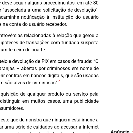
 deve seguir alguns procedimentos: em até 80
ão “associada a uma solicitação de devolução”.
ncaminhe notificação à instituição do usuário
es na conta do usuário recebedor.
trovérsias relacionadas à relação que gerou a
ipóteses de transações com fundada suspeita
um terceiro de boa-fé.
queio e devolução de PIX em casos de fraude: “O
aranjas – abertas por criminosos em nome de
brir contras em bancos digitais, que são usadas
4
ém são alvos de criminosos”.
uisição de qualquer produto ou serviço pela
e distinguir, em muitos casos, uma publicidade
onsumidores.
ato este que demonstra que ninguém está imune a
mar uma série de cuidados ao acessar a internet
Anúncio