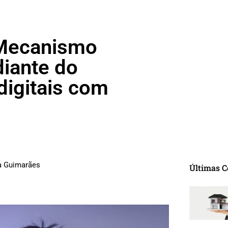
 Mecanismo
diante do
digitais com
ra Guimarães
Últimas C