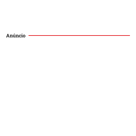
Publique no Magis
Anúncio