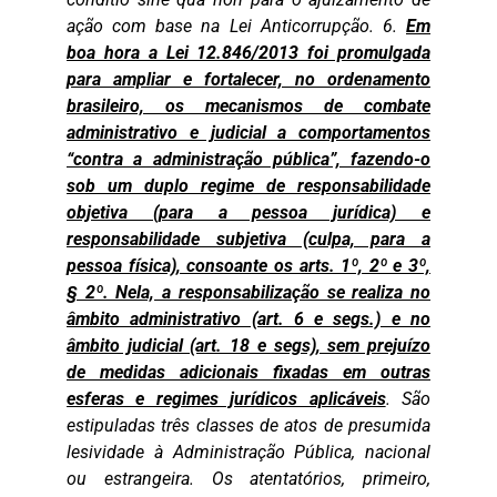
ação com base na Lei Anticorrupção. 6.
Em
boa hora a Lei 12.846/2013 foi promulgada
para ampliar e fortalecer, no ordenamento
brasileiro, os mecanismos de combate
administrativo e judicial a comportamentos
“contra a administração pública”, fazendo-o
sob um duplo regime de responsabilidade
objetiva (para a pessoa jurídica) e
responsabilidade subjetiva (culpa, para a
pessoa física), consoante os arts. 1º, 2º e 3º,
§ 2º. Nela, a responsabilização se realiza no
âmbito administrativo (art. 6 e segs.) e no
âmbito judicial (art. 18 e segs), sem prejuízo
de medidas adicionais fixadas em outras
esferas e regimes jurídicos aplicáveis
. São
estipuladas três classes de atos de presumida
lesividade à Administração Pública, nacional
ou estrangeira. Os atentatórios, primeiro,