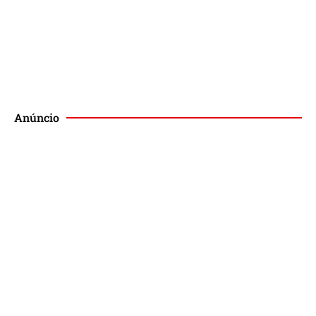
Publique no Magis
Anúncio