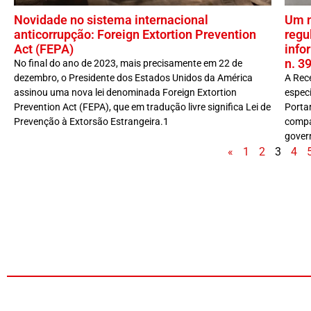
Novidade no sistema internacional
Um n
anticorrupção: Foreign Extortion Prevention
regu
Act (FEPA)
info
n. 3
No final do ano de 2023, mais precisamente em 22 de
dezembro, o Presidente dos Estados Unidos da América
A Rec
assinou uma nova lei denominada Foreign Extortion
especi
Prevention Act (FEPA), que em tradução livre significa Lei de
Portar
Prevenção à Extorsão Estrangeira.1
compa
govern
«
1
2
3
4