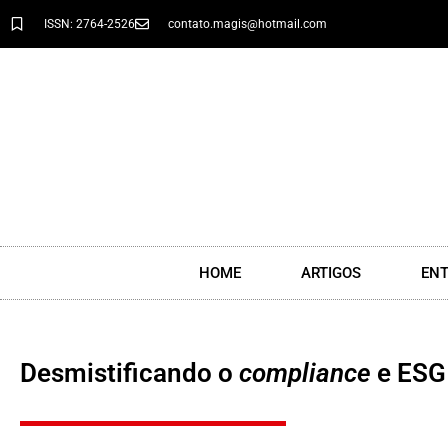
ISSN: 2764-2526
contato.magis@hotmail.com
HOME
ARTIGOS
ENT
Desmistificando o
compliance
e ESG