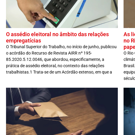
O assédio eleitoral no âmbito das relações
As l
empregatícias
no R
pape
O Tribunal Superior do Trabalho, no início de junho, publicou
o acórdão do Recurso de Revista AIRR nº 195-
O Rio 
85.2020.5.12.0046, que abordou, especificamente, a
climát
prática de assédio eleitoral, no contexto das relações
Brasil
trabalhistas.1 Trata-se de um Acórdão extenso, em que a
equipa
sécul