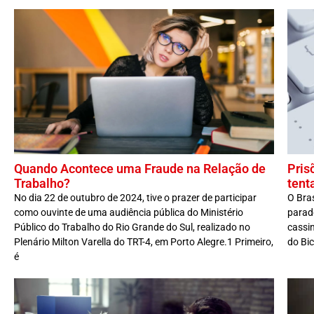
Quando Acontece uma Fraude na Relação de
Pris
Trabalho?
tent
No dia 22 de outubro de 2024, tive o prazer de participar
O Bra
como ouvinte de uma audiência pública do Ministério
parado
Público do Trabalho do Rio Grande do Sul, realizado no
cassi
Plenário Milton Varella do TRT-4, em Porto Alegre.1 Primeiro,
do Bic
é