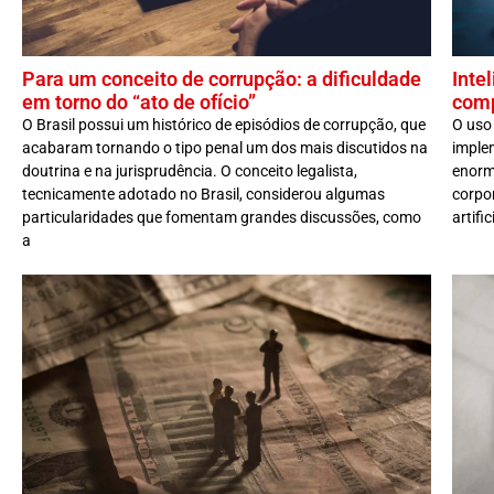
Para um conceito de corrupção: a dificuldade
Intel
em torno do “ato de ofício”
comp
O Brasil possui um histórico de episódios de corrupção, que
O uso 
acabaram tornando o tipo penal um dos mais discutidos na
implem
doutrina e na jurisprudência. O conceito legalista,
enorm
tecnicamente adotado no Brasil, considerou algumas
corpor
particularidades que fomentam grandes discussões, como
artifi
a