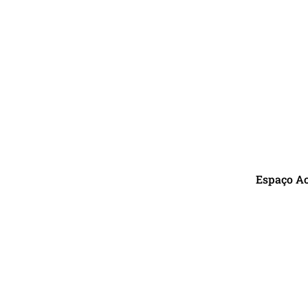
Espaço A
R