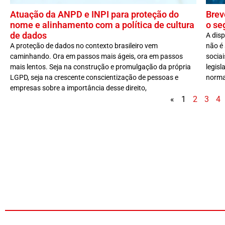
Atuação da ANPD e INPI para proteção do
Brev
nome e alinhamento com a política de cultura
o se
de dados
A disp
A proteção de dados no contexto brasileiro vem
não é 
caminhando. Ora em passos mais ágeis, ora em passos
sociai
mais lentos. Seja na construção e promulgação da própria
legisl
LGPD, seja na crescente conscientização de pessoas e
normat
empresas sobre a importância desse direito,
«
1
2
3
4