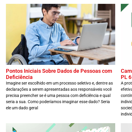
Pontos Iniciais Sobre Dados de Pessoas com
Cami
Deficiência
PL 6
Imagine ser escolhido em um processo seletivo e, dentre as
A pro
declarações a serem apresentadas aos responsáveis você
efeti
precisa preencher se é uma pessoa com deficiência e qual
contí
seria a sua. Como poderíamos imaginar esse dado? Seria
indiv
ele um dado geral
socie
indivi