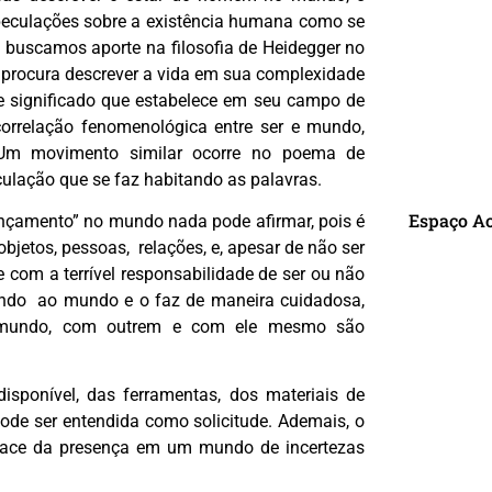
peculações sobre a existência humana como se
, buscamos aporte na filosofia de Heidegger no
o procura descrever a vida em sua complexidade
e significado que estabelece em seu campo de
 correlação fenomenológica entre ser e mundo,
 Um movimento similar ocorre no poema de
ulação que se faz habitando as palavras.
Espaço A
ançamento” no mundo nada pode afirmar, pois é
jetos, pessoas, relações, e, apesar de não ser
 com a terrível responsabilidade de ser ou não
gindo ao mundo e o faz de maneira cuidadosa,
R
 mundo, com outrem e com ele mesmo são
isponível, das ferramentas, dos materiais de
ode ser entendida como solicitude. Ademais, o
face da presença em um mundo de incertezas