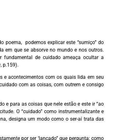
 do poema,
podemos explicar este “sumiço” do
a em que se absorve no mundo e nos outros.
er fundamental de cuidado ameaça ocultar a
, p.159).
 e acontecimentos com os quais lida em seu
cuidado com as coisas, com outrem e consigo
 e para as coisas que nele estão e este ir “ao
icitude. O “cuidado” como instrumentalizante e
mana, designa um modo como o ser-aí trata das
stamente por ser ‘lançado” que pergunta: como