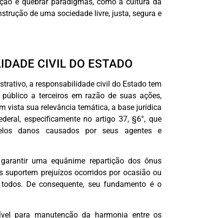
ão é quebrar paradigmas, como a cultura da
nstrução de uma sociedade livre, justa, segura e
IDADE CIVIL DO ESTADO
rativo, a responsabilidade civil do Estado tem
úblico a terceiros em razão de suas ações,
 vista sua relevância temática, a base jurídica
ederal, especificamente no artigo 37, §6°, que
elos danos causados por seus agentes e
 garantir uma equânime repartição dos ônus
ns suportem prejuízos ocorridos por ocasião ou
 todos. De consequente, seu fundamento é o
dível para manutenção da harmonia entre os