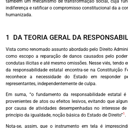
também um mecanismo de transformação social, cuja funç
indiferença e ratificar o compromisso constitucional da a co
humanizada.
1 DA TEORIA GERAL DA RESPONSABIL
Vista como renomado assunto abordado pelo Direito Administ
como escopo a reparação de danos causados pelo poder p
condutas ilícitas e até mesmo omissões. Nesse viés, tendo em
da responsabilidade estatal encontra-se na Constituição F
reconhece a necessidade do Estado em responder p
representantes, independentemente de culpa.
Em suma, “o fundamento da responsabilidade estatal é
provenientes de atos ou efeitos lesivos, evitando que algu
por causa de atividades desempenhadas no interesse de
1
princípio da igualdade, noção básica do Estado de Direito”
.
Nota-se, assim, que o instrumento em tela é imprescin