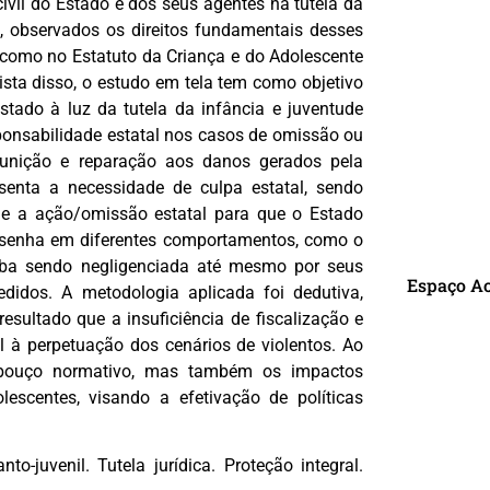
ivil do Estado e dos seus agentes na tutela da
il, observados os direitos fundamentais desses
m como no Estatuto da Criança e do Adolescente
vista disso, o estudo em tela tem como objetivo
Estado à luz da tutela da infância e juventude
sponsabilidade estatal nos casos de omissão ou
punição e reparação aos danos gerados pela
 isenta a necessidade de culpa estatal, sendo
 e a ação/omissão estatal para que o Estado
 desenha em diferentes comportamentos, como o
caba sendo negligenciada até mesmo por seus
Espaço A
didos. A metodologia aplicada foi dedutiva,
 resultado que a insuficiência de fiscalização e
l à perpetuação dos cenários de violentos. Ao
cabouço normativo, mas também os impactos
R
lescentes, visando a efetivação de políticas
nto-juvenil. Tutela jurídica. Proteção integral.