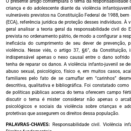
O presente artigo contemplará o tema da responsabilidade c
criança e do adolescente diante da violência infantojuven
vulneráveis previstos na Constituição Federal de 1988, be
(ECA), referência jurídica de proteção desses indivíduos. À 
geral analisar a teoria geral da responsabilidade civil do 
prevista no ordenamento pátrio, de modo a configurar a re
ineficácia do cumprimento de seu dever de prevenção, 
violência. Nesse viés, o artigo 37, §6°, da Constituição,
indispensável apenas o nexo causal entre o dano sofrido
tenha de reparar os danos. A violência infanto-juvenil se
abuso sexual, psicológico, físico e, em muitos casos, a
familiares pelo fato de se camuflar em “carinhos” desme
descritiva, qualitativa e bibliográfica. Foi constatado como
de políticas públicas acerca do tema oferecem campo férti
discutir o tema é mister considerar não apenas o ar
psicológicos e sociais da violência sobre crianças e ado
protetivas que assegurem os direitos dessa população.
PALAVRAS-CHAVES:
Responsabilidade civil. Violência infa