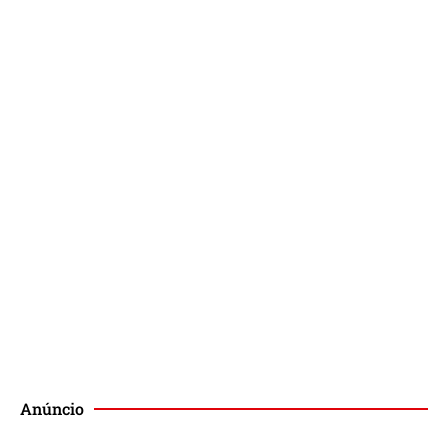
Lançamento de Livros
Podcast
Publique no Magis
Anúncio